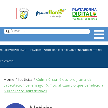
MUNICIPALIDAD
CIUDAD
SERVICIOS
AUTORIDADES
INTEGRIDAD
SERENAZGO
DIRECTORIO
CONTACTO
Home
/
Noticias
/
Culminó con éxito programa de
capacitación Serenazgo Rumbo al Cambio que benefició a
600 serenos miraflorinos