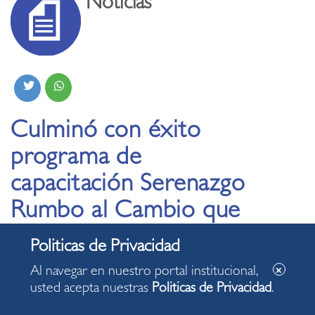
Noticias
Culminó con éxito
programa de
capacitación Serenazgo
Rumbo al Cambio que
benefició a 600
serenos miraflorinos
Al navegar en nuestro portal institucional,
usted acepta nuestras
Politicas de Privacidad
.
03.07.2023