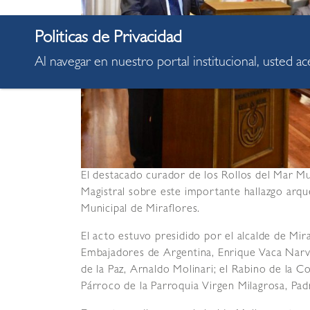
Al navegar en nuestro portal institucional, usted a
El destacado curador de los Rollos del Mar 
Magistral sobre este importante hallazgo arque
Municipal de Miraflores.
El acto estuvo presidido por el alcalde de Mira
Embajadores de Argentina, Enrique Vaca Narva
de la Paz, Arnaldo Molinari; el Rabino de la C
Párroco de la Parroquia Virgen Milagrosa, Pad