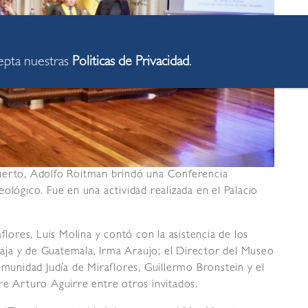
cepta nuestras
Politicas de Privacidad
.
Muerto, Adolfo Roitman brindó una Conferencia
ológico. Fue en una actividad realizada en el Palacio
flores, Luis Molina y contó con la asistencia de los
ja y de Guatemala, Irma Araujo; el Director del Museo
omunidad Judía de Miraflores, Guillermo Bronstein y el
re Arturo Aguirre entre otros invitados.