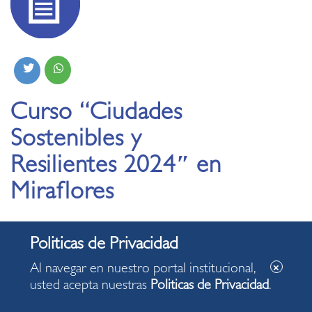
Curso “Ciudades
Sostenibles y
Resilientes 2024″ en
Miraflores
21.10.2024
Al navegar en nuestro portal institucional,
Sé parte de la iniciativa que busca desarrollar
usted acepta nuestras
Politicas de Privacidad
.
estrategias para frenar el cambio climático.