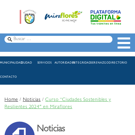
MUNICIPALIDAD
CIUDAD
SERVICIOS
AUTORIDADES
INTEGRIDAD
SERENAZGO
DIRECTORIO
CONTACTO
Home
/
Noticias
/
Curso “Ciudades Sostenibles y
Resilientes 2024″ en Miraflores
Noticias