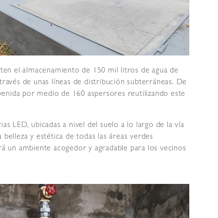
miten el almacenamiento de 150 mil litros de agua de
través de unas líneas de distribución subterráneas. De
 avenida por medio de 160 aspersores reutilizando este
as LED, ubicadas a nivel del suelo a lo largo de la vía
 belleza y estética de todas las áreas verdes
ará un ambiente acogedor y agradable para los vecinos