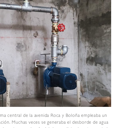
erma central de la avenida Roca y Boloña empleaba un
ción. Muchas veces se generaba el desborde de agua