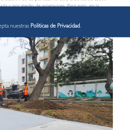
ada y por medio de aspersores. Para esto, en la
acidad de 150 metros cúbicos, un desarenador y un
iento en el presente mes.
cepta nuestras
Politicas de Privacidad
.