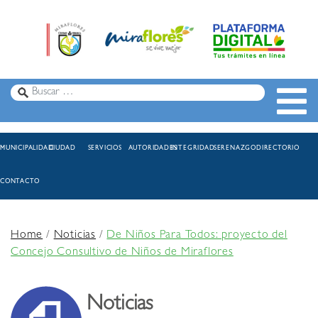
MUNICIPALIDAD
CIUDAD
SERVICIOS
AUTORIDADES
INTEGRIDAD
SERENAZGO
DIRECTORIO
CONTACTO
Home
/
Noticias
/
De Niños Para Todos: proyecto del
Concejo Consultivo de Niños de Miraflores
Noticias