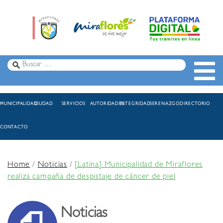
MUNICIPALIDAD
CIUDAD
SERVICIOS
AUTORIDADES
INTEGRIDAD
SERENAZGO
DIRECTORIO
CONTACTO
Home
/
Noticias
/
[Latina] Municipalidad de Miraflores
realiza campaña de despistaje de cáncer de piel
Noticias