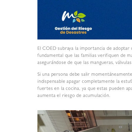
El COED subraya la importancia de adoptar u
fundamental que las familias verifiquen de ma
asegurándose de que las mangueras, válvulas
Si una persona debe salir momentáneamente 
indispensable apagar completamente la estuf
fuertes en la cocina, ya que estas pueden apag
aumenta el riesgo de acumulación.