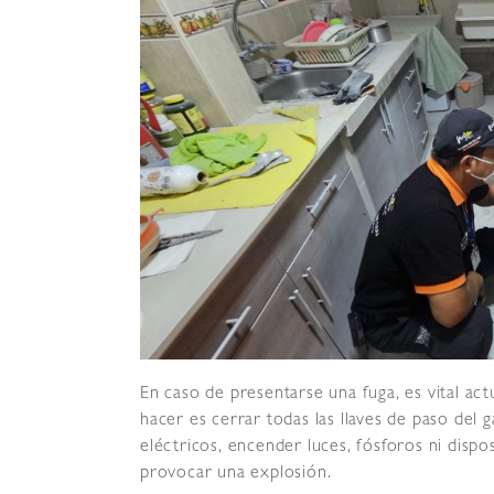
En caso de presentarse una fuga, es vital ac
hacer es cerrar todas las llaves de paso del 
eléctricos, encender luces, fósforos ni dispo
provocar una explosión.