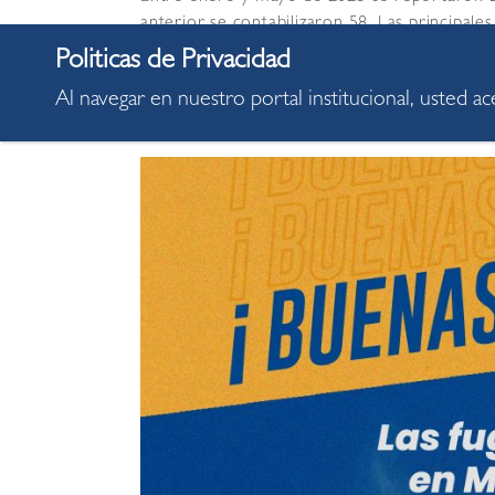
anterior se contabilizaron 58. Las principale
llaves de cocina abiertas, instalaciones def
válvulas. Estos percances representan un ser
Al navegar en nuestro portal institucional, usted a
derivar en intoxicaciones por inhalación de g