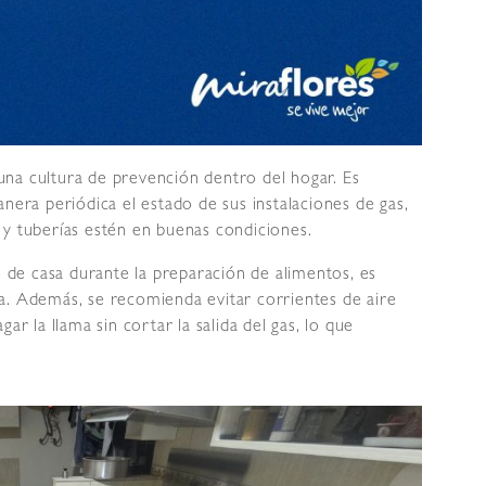
na cultura de prevención dentro del hogar. Es
nera periódica el estado de sus instalaciones de gas,
 y tuberías estén en buenas condiciones.
de casa durante la preparación de alimentos, es
a. Además, se recomienda evitar corrientes de aire
ar la llama sin cortar la salida del gas, lo que