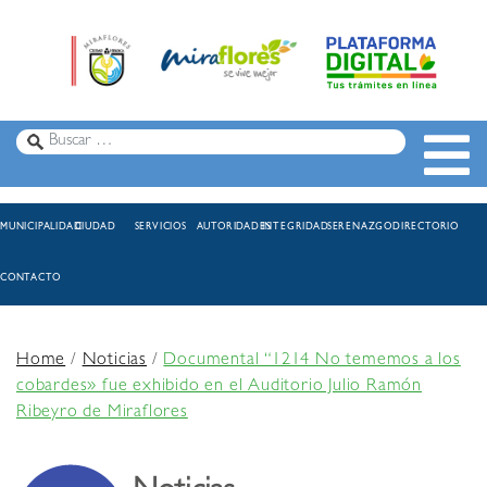
MUNICIPALIDAD
CIUDAD
SERVICIOS
AUTORIDADES
INTEGRIDAD
SERENAZGO
DIRECTORIO
CONTACTO
Home
/
Noticias
/
Documental “1214 No tememos a los
cobardes» fue exhibido en el Auditorio Julio Ramón
Ribeyro de Miraflores