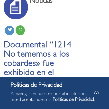
Noticias
Documental “1214
No tememos a los
cobardes» fue
exhibido en el
Auditorio Julio Ramón
Ribeyro de Miraflores
Al navegar en nuestro portal institucional,
usted acepta nuestras
Politicas de Privacidad
.
13.09.2021