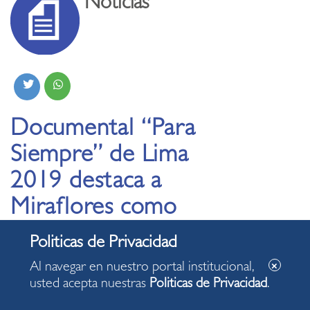
Noticias
Documental “Para
Siempre” de Lima
2019 destaca a
Miraflores como
escenario de triunfos
peruanos y cuna de
Al navegar en nuestro portal institucional,
campeones
usted acepta nuestras
Politicas de Privacidad
.