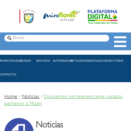
MUNICIPALIDAD
CIUDAD
SERVICIOS
AUTORIDADES
INTEGRIDAD
SERENAZGO
DIRECTORIO
CONTACTO
Home
/
Noticias
/
Doscientos norteamericanos varados
partieron a Miami
Noticias