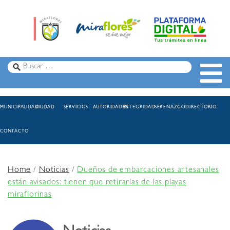
MUNICIPALIDAD
CIUDAD
SERVICIOS
AUTORIDADES
INTEGRIDAD
SERENAZGO
DIRECTORIO
CONTACTO
Home
/
Noticias
/
Dueños de embarcaciones artesanales
están avisados: tienen que retirarlas de las playas
miraflorinas