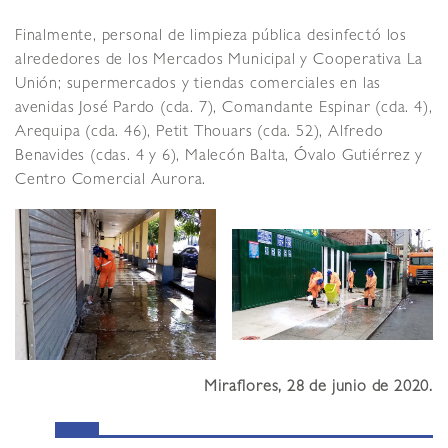
Finalmente, personal de limpieza pública desinfectó los
alrededores de los Mercados Municipal y Cooperativa La
Unión; supermercados y tiendas comerciales en las
avenidas José Pardo (cda. 7), Comandante Espinar (cda. 4),
Arequipa (cda. 46), Petit Thouars (cda. 52), Alfredo
Benavides (cdas. 4 y 6), Malecón Balta, Óvalo Gutiérrez y
Centro Comercial Aurora.
Miraflores, 28 de junio de 2020.