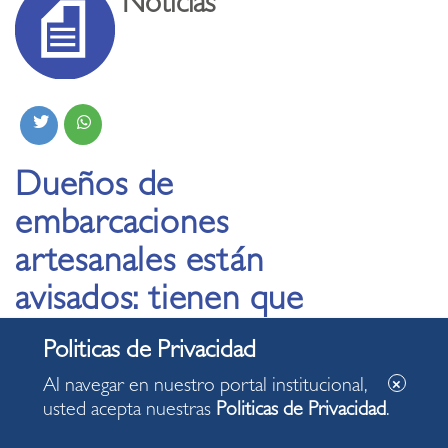
Noticias
Dueños de
embarcaciones
artesanales están
avisados: tienen que
retirarlas de las playas
miraflorinas
Al navegar en nuestro portal institucional,
usted acepta nuestras
Politicas de Privacidad
.
28.06.2020