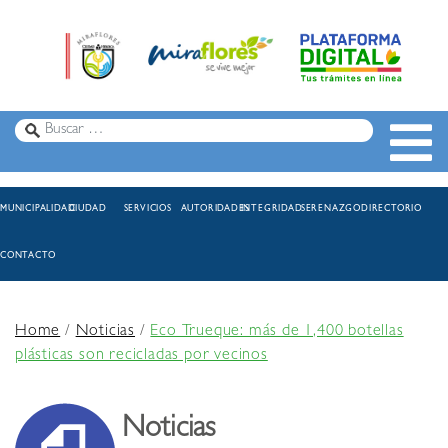
MUNICIPALIDAD
CIUDAD
SERVICIOS
AUTORIDADES
INTEGRIDAD
SERENAZGO
DIRECTORIO
CONTACTO
Home
/
Noticias
/
Eco Trueque: más de 1,400 botellas
plásticas son recicladas por vecinos
Noticias