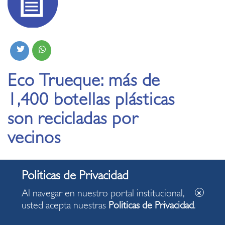
Eco Trueque: más de
1,400 botellas plásticas
son recicladas por
vecinos
25.11.2025
Al navegar en nuestro portal institucional,
Programas de la comuna permiten crear una
usted acepta nuestras
Politicas de Privacidad
.
sociedad más comprometida con el medio
ambiente