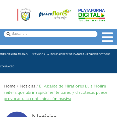
MUNICIPALIDAD
CIUDAD
SERVICIOS
AUTORIDADES
INTEGRIDAD
SERENAZGO
DIRECTORIO
CONTACTO
Home
/
Noticias
/
El Alcalde de Miraflores Luis Molina
reitera que abrir rápidamente bares y discotecas puede
provocar una contaminación masiva