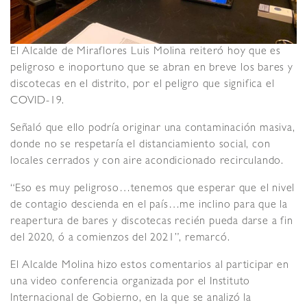
El Alcalde de Miraflores Luis Molina reiteró hoy que es
peligroso e inoportuno que se abran en breve los bares y
discotecas en el distrito, por el peligro que significa el
COVID-19.
Señaló que ello podría originar una contaminación masiva,
donde no se respetaría el distanciamiento social, con
locales cerrados y con aire acondicionado recirculando.
“Eso es muy peligroso…tenemos que esperar que el nivel
de contagio descienda en el país…me inclino para que la
reapertura de bares y discotecas recién pueda darse a fin
del 2020, ó a comienzos del 2021”, remarcó.
El Alcalde Molina hizo estos comentarios al participar en
una video conferencia organizada por el Instituto
Internacional de Gobierno, en la que se analizó la