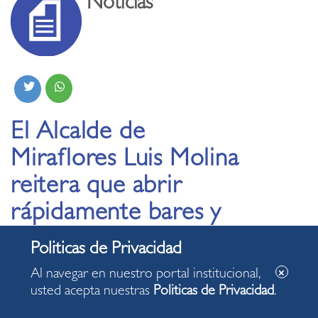
Noticias
El Alcalde de
Miraflores Luis Molina
reitera que abrir
rápidamente bares y
discotecas puede
provocar una
Al navegar en nuestro portal institucional,
contaminación masiva
usted acepta nuestras
Politicas de Privacidad
.