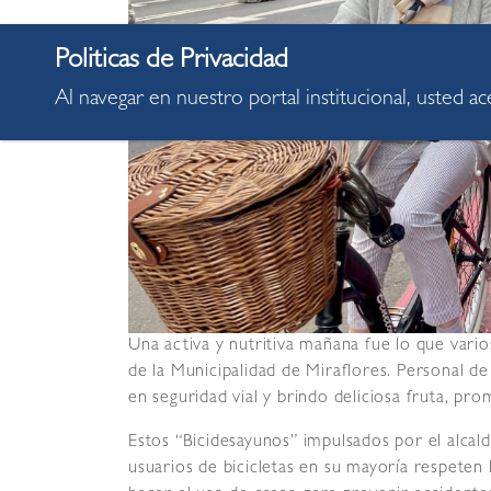
Al navegar en nuestro portal institucional, usted a
Una activa y nutritiva mañana fue lo que varios 
de la Municipalidad de Miraflores. Personal 
en seguridad vial y brindo deliciosa fruta, pr
Estos “Bicidesayunos” impulsados por el alcal
usuarios de bicicletas en su mayoría respeten 