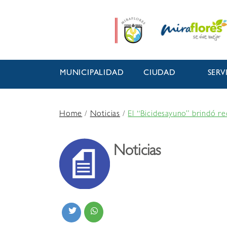
MUNICIPALIDAD
CIUDAD
SERV
Home
/
Noticias
/
El “Bicidesayuno” brindó r
Noticias