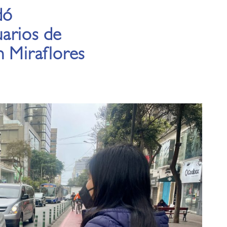
dó
arios de
n Miraflores