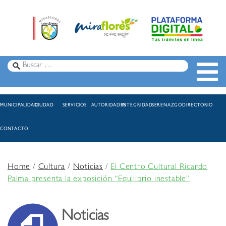
MUNICIPALIDAD
CIUDAD
SERVICIOS
AUTORIDADES
INTEGRIDAD
SERENAZGO
DIRECTORIO
CONTACTO
Home
/
Cultura
/
Noticias
/
El Centro Cultural Ricardo
Palma presenta la exposición “Equilibrio inestable”
Noticias