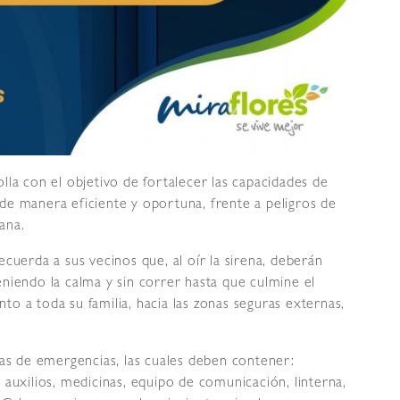
lla con el objetivo de fortalecer las capacidades de
de manera eficiente y oportuna, frente a peligros de
ana.
ecuerda a sus vecinos que, al oír la sirena, deberán
eniendo la calma y sin correr hasta que culmine el
to a toda su familia, hacia las zonas seguras externas,
s de emergencias, las cuales deben contener:
 auxilios, medicinas, equipo de comunicación, linterna,