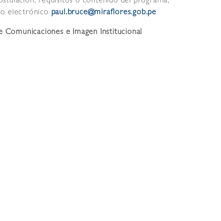
stulación, requisitos o contenido del programa,
eo electrónico
paul.bruce@miraflores.gob.pe
nes e Imagen Institucional