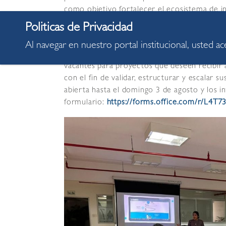
como objetivo fortalecer el ecosistema de in
emprendimientos con impacto positivo en l
El programa está diseñado para apoyar inici
Al navegar en nuestro portal institucional, usted a
en los sectores de cultura, salud y seguridad
vacantes para proyectos que deseen recibir
con el fin de validar, estructurar y escalar 
abierta hasta el domingo 3 de agosto y los 
formulario:
https://forms.office.com/r/L4T7