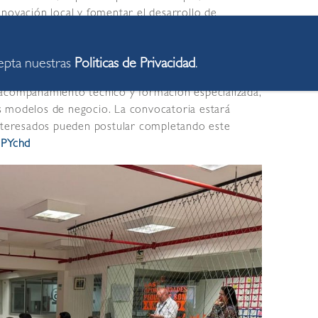
novación local y fomentar el desarrollo de
a comunidad.
ativas en etapa temprana que busquen desarrollarse
cepta nuestras
Politicas de Privacidad
.
 ciudadana. En esta edición se han habilitado 60
 acompañamiento técnico y formación especializada,
sus modelos de negocio. La convocatoria estará
interesados pueden postular completando este
3PYchd