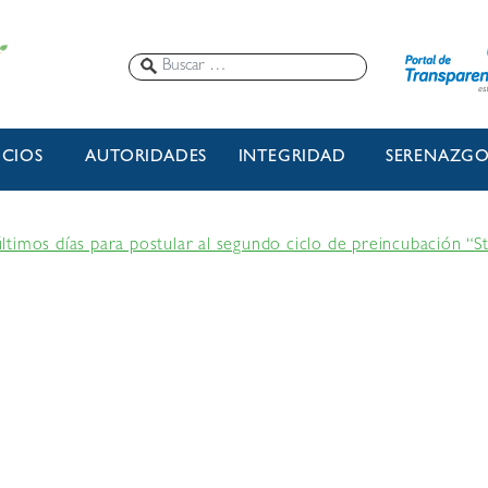
ICIOS
AUTORIDADES
INTEGRIDAD
SERENAZG
timos días para postular al segundo ciclo de preincubación “S