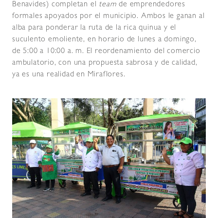
Benavides) completan el
team
de emprendedores
formales apoyados por el municipio. Ambos le ganan al
alba para ponderar la ruta de la rica quinua y el
suculento emoliente, en horario de lunes a domingo,
de 5:00 a 10:00 a. m. El reordenamiento del comercio
ambulatorio, con una propuesta sabrosa y de calidad,
ya es una realidad en Miraflores.