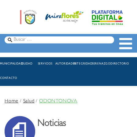
MUNICIPALIDAD
CIUDAD
SERVICIOS
AUTORIDADES
INTEGRIDAD
SERENAZGO
DIRECTORIO
CONTACTO
Home
/
Salud
/
ODONTONOVA
Noticias