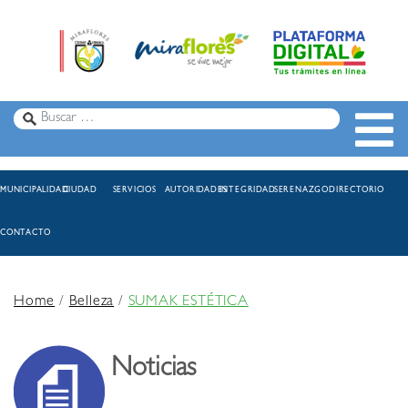
MUNICIPALIDAD
CIUDAD
SERVICIOS
AUTORIDADES
INTEGRIDAD
SERENAZGO
DIRECTORIO
CONTACTO
Home
/
Belleza
/
SUMAK ESTÉTICA
Noticias