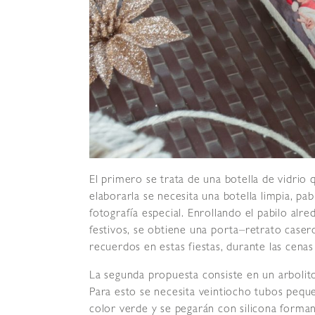
El primero se trata de una botella de vidrio 
elaborarla se necesita una botella limpia, p
fotografía especial. Enrollando el pabilo alr
festivos, se obtiene una porta–retrato caser
recuerdos en estas fiestas, durante las cenas
La segunda propuesta consiste en un arbolit
Para esto se necesita veintiocho tubos peque
color verde y se pegarán con silicona forma