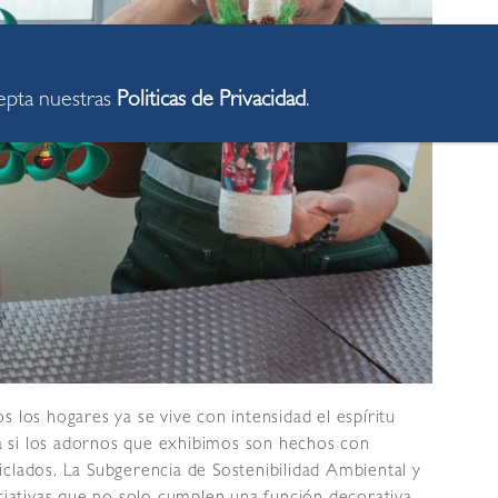
cepta nuestras
Politicas de Privacidad
.
os los hogares ya se vive con intensidad el espíritu
iva si los adornos que exhibimos son hechos con
clados. La Subgerencia de Sostenibilidad Ambiental y