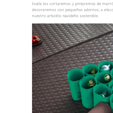
toalla los cortaremos y pintaremos de marró
decoraremos con pequeños adornos, a elecció
nuestro arbolito navideño sostenible.