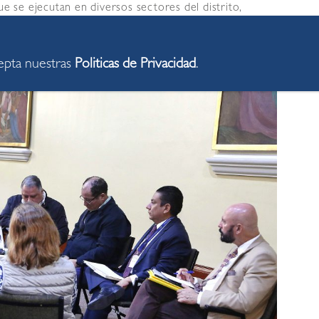
ue se ejecutan en diversos sectores del distrito,
iones municipales que se preparan para atender esta
cepta nuestras
Politicas de Privacidad
.