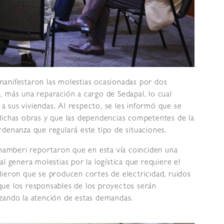
l manifestaron las molestias ocasionadas por dos
, más una reparación a cargo de Sedapal, lo cual
o a sus viviendas. Al respecto, se les informó que se
dichas obras y que las dependencias competentes de la
denanza que regulará este tipo de situaciones.
Chamberi reportaron que en esta vía coinciden una
l genera molestias por la logística que requiere el
dieron que se producen cortes de electricidad, ruidos
ó que los responsables de los proyectos serán
zando la atención de estas demandas.