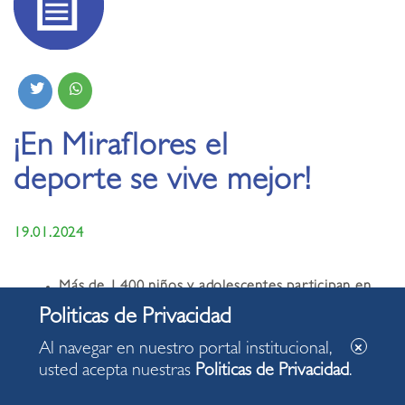
¡En Miraflores el
deporte se vive mejor!
19.01.2024
Más de 1,400 niños y adolescentes participan en
el programa
Verano Deportivo 2024
.
Al navegar en nuestro portal institucional,
Miraflores, 19 de enero de 2024.
El programa
Verano
usted acepta nuestras
Politicas de Privacidad
.
Deportivo 2024
de la municipalidad de Miraflores se