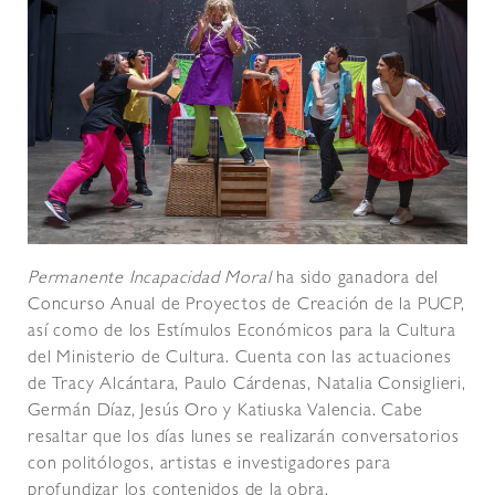
Permanente Incapacidad Moral
ha sido ganadora del
Concurso Anual de Proyectos de Creación de la PUCP,
así como de los Estímulos Económicos para la Cultura
del Ministerio de Cultura. Cuenta con las actuaciones
de Tracy Alcántara, Paulo Cárdenas, Natalia Consiglieri,
Germán Díaz, Jesús Oro y Katiuska Valencia. Cabe
resaltar que los días lunes se realizarán conversatorios
con politólogos, artistas e investigadores para
profundizar los contenidos de la obra.