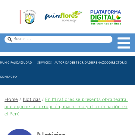
MUNICIPALIDAD
CIUDAD
SERVICIOS
AUTORIDADES
INTEGRIDAD
SERENAZGO
DIRECTORIO
CONTACTO
Home
/
Noticias
/
En Miraflores se presenta obra teatral
que expone la corrupción, machismo y discriminación en
el Perú