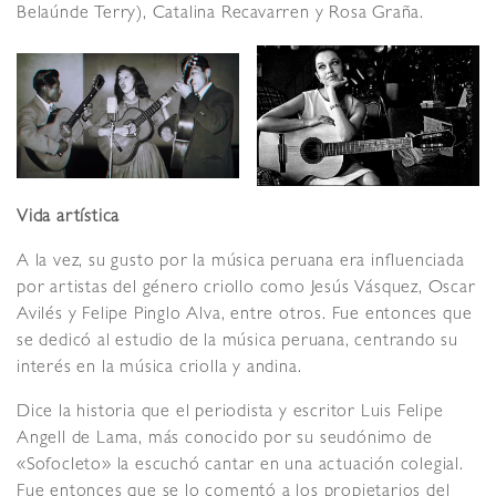
Belaúnde Terry), Catalina Recavarren y Rosa Graña.
Vida artística
A la vez, su gusto por la música peruana era influenciada
por artistas del género criollo como Jesús Vásquez, Oscar
Avilés y Felipe Pinglo Alva, entre otros. Fue entonces que
se dedicó al estudio de la música peruana, centrando su
interés en la música criolla y andina.
Dice la historia que el periodista y escritor Luis Felipe
Angell de Lama, más conocido por su seudónimo de
«Sofocleto» la escuchó cantar en una actuación colegial.
Fue entonces que se lo comentó a los propietarios del