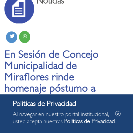
Noticias
En Sesión de Concejo
Municipalidad de
Miraflores rinde
homenaje póstumo a
notable cantante y
compositora Alicia
Al navegar en nuestro portal institucional,
Maguiña
usted acepta nuestras
Politicas de Privacidad
.