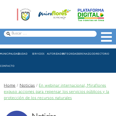
MUNICIPALIDAD
CIUDAD
SERVICIOS
AUTORIDADES
INTEGRIDAD
SERENAZGO
DIRECTORIO
CONTACTO
Home
/
Noticias
/
En webinar internacional, Miraflores
expuso acciones para repensar los servicios públicos y la
protección de los recursos naturales