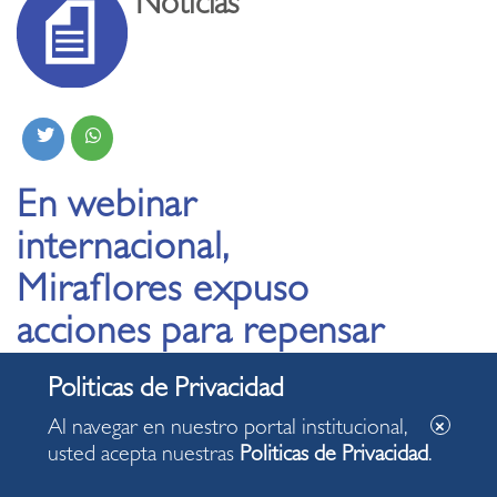
Noticias
En webinar
internacional,
Miraflores expuso
acciones para repensar
los servicios públicos y
la protección de los
Al navegar en nuestro portal institucional,
recursos naturales
usted acepta nuestras
Politicas de Privacidad
.