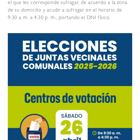
el que les corresponde sufragar, de acuerdo a la zona
de su domicilio y acudir a sufragar en el horario de
9:30 a. m. a 4.30 p. m., portando el DNI físico.