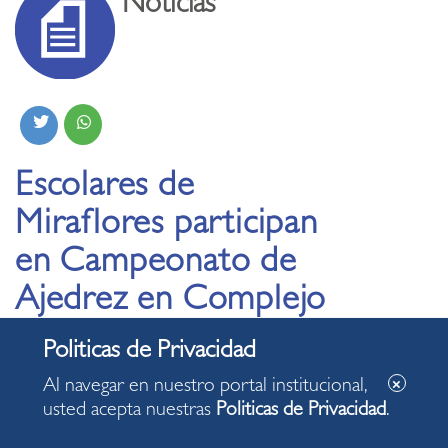
Noticias
Escolares de
Miraflores participan
en Campeonato de
Ajedrez en Complejo
Deportivo Niño
Héroe Manuel Bonilla
Al navegar en nuestro portal institucional,
usted acepta nuestras
Politicas de Privacidad
.
24.10.2019