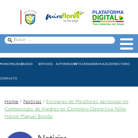
MUNICIPALIDAD
CIUDAD
SERVICIOS
AUTORIDADES
INTEGRIDAD
SERENAZGO
DIRECTORIO
CONTACTO
Home
/
Noticias
/
Escolares de Miraflores participan en
Campeonato de Ajedrez en Complejo Deportivo Niño
Héroe Manuel Bonilla