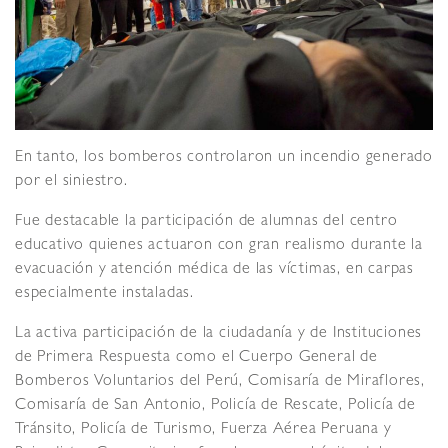
En tanto, los bomberos controlaron un incendio generado
por el siniestro.
Fue destacable la participación de alumnas del centro
educativo quienes actuaron con gran realismo durante la
evacuación y atención médica de las víctimas, en carpas
especialmente instaladas.
La activa participación de la ciudadanía y de Instituciones
de Primera Respuesta como el Cuerpo General de
Bomberos Voluntarios del Perú, Comisaría de Miraflores,
Comisaría de San Antonio, Policía de Rescate, Policía de
Tránsito, Policía de Turismo, Fuerza Aérea Peruana y