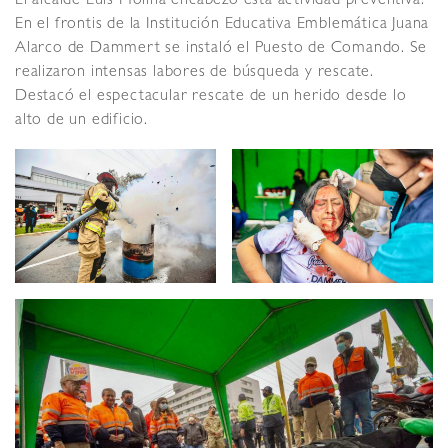
El alcalde Luis Molina encabezó esta actividad preventiva.
En el frontis de la Institución Educativa Emblemática Juana
Alarco de Dammert se instaló el Puesto de Comando. Se
realizaron intensas labores de búsqueda y rescate.
Destacó el espectacular rescate de un herido desde lo
alto de un edificio.