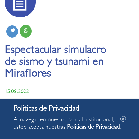
Espectacular simulacro
de sismo y tsunami en
Miraflores
15.08.2022
Alcalde Luis Molina encabezó ejercicio preventivo.
Entidades de primera respuesta participaron
Al navegar en nuestro portal institucional,
activamente.
usted acepta nuestras
Politicas de Privacidad
.
Saldo fue de 613 fallecidos, 7 mil 408 heridos y 3
desaparecidos.