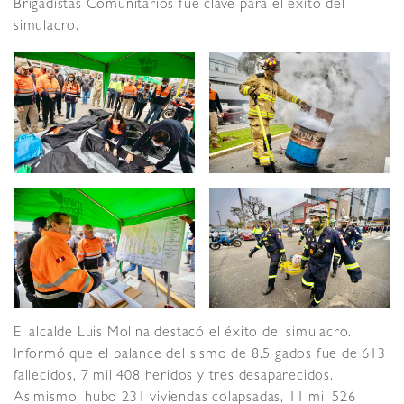
Brigadistas Comunitarios fue clave para el éxito del
simulacro.
El alcalde Luis Molina destacó el éxito del simulacro.
Informó que el balance del sismo de 8.5 gados fue de 613
fallecidos, 7 mil 408 heridos y tres desaparecidos.
Asimismo, hubo 231 viviendas colapsadas, 11 mil 526