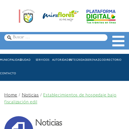
MUNICIPALIDAD
CIUDAD
SERVICIOS
AUTORIDADES
INTEGRIDAD
SERENAZGO
DIRECTORIO
CONTACTO
Home
/
Noticias
/
Establecimientos de hospedaje bajo
fiscalización edil
Noticias