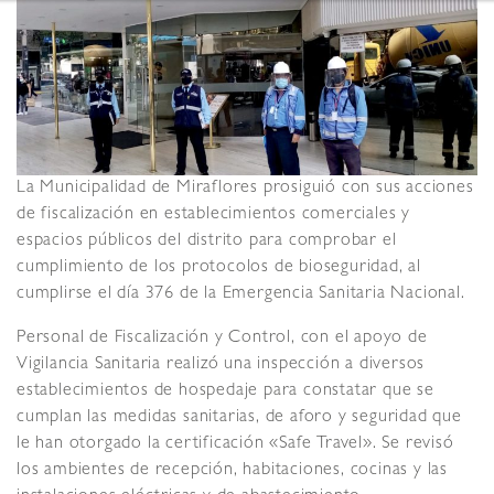
La Municipalidad de Miraflores prosiguió con sus acciones
de fiscalización en establecimientos comerciales y
espacios públicos del distrito para comprobar el
cumplimiento de los protocolos de bioseguridad, al
cumplirse el día 376 de la Emergencia Sanitaria Nacional.
Personal de Fiscalización y Control, con el apoyo de
Vigilancia Sanitaria realizó una inspección a diversos
establecimientos de hospedaje para constatar que se
cumplan las medidas sanitarias, de aforo y seguridad que
le han otorgado la certificación «Safe Travel». Se revisó
los ambientes de recepción, habitaciones, cocinas y las