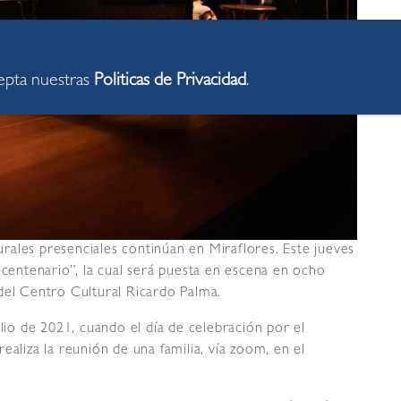
cepta nuestras
Politicas de Privacidad
.
turales presenciales continúan en Miraflores. Este jueves
icentenario”, la cual será puesta en escena en ocho
del Centro Cultural Ricardo Palma.
ulio de 2021, cuando el día de celebración por el
ealiza la reunión de una familia, vía zoom, en el