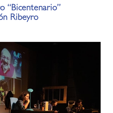
o “Bicentenario”
món Ribeyro