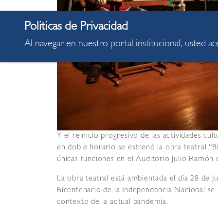
Al navegar en nuestro portal institucional, usted a
Y el reinicio progresivo de las actividades cul
en doble horario se estrenó la obra teatral “B
únicas funciones en el Auditorio Julio Ramón 
La obra teatral está ambientada el día 28 de J
Bicentenario de la Independencia Nacional se r
contexto de la actual pandemia.