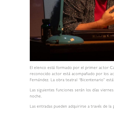
El elenco está formado por el primer actor Ca
reconocido actor está acompañado por los act
Fernández. La obra teatral “Bicentenario” está
Las siguientes funciones serán los días viernes
noche.
Las entradas pueden adquirirse a través de la 