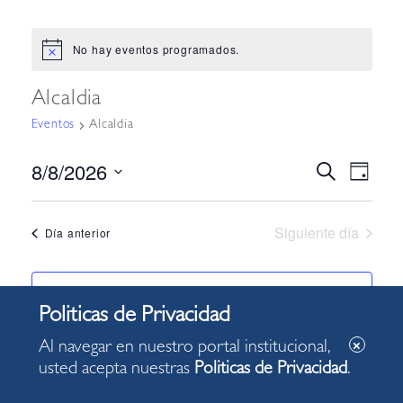
No hay eventos programados.
Aviso
Alcaldia
Eventos
Alcaldia
8/8/2026
Nav
Navega
Buscar
Día
Seleccionar
de
de
fecha.
vist
Siguiente día
Día anterior
búsque
de
y
Eve
Suscribirse al calendario
vistas
de
Al navegar en nuestro portal institucional,
usted acepta nuestras
Politicas de Privacidad
.
Evento