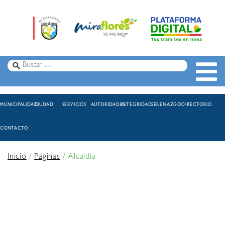
MUNICIPALIDAD
CIUDAD
SERVICIOS
AUTORIDADES
INTEGRIDAD
SERENAZGO
DIRECTORIO
CONTACTO
Inicio
/
Páginas
/
Alcaldia