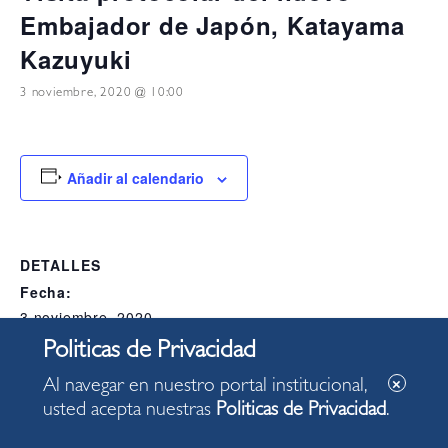
Embajador de Japón, Katayama
Kazuyuki
3 noviembre, 2020 @ 10:00
Añadir al calendario
DETALLES
Fecha:
3 noviembre, 2020
Hora:
10:00
Al navegar en nuestro portal institucional,
Categoría del Evento:
usted acepta nuestras
Politicas de Privacidad
.
Alcaldia