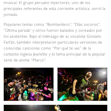
musical. El grupo peruano Inyectores, uno de los
principales referentes de esta corriente artística, cerró la
jornada.
Populares temas como “Bombardero”, “Días oscuros”,
“Última parada” y otros fueron bailados y coreados por
los asistentes. Bajo el liderazgo de su vocalista Gonzalo
Farfán, también interpretaron particulares versiones de
conocidas canciones como “Por qué te vas” de la
cantante inglesa Jeanette y el tema principal de la popular
serie de anime “Marco”.