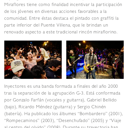
Miraflores tiene como finalidad incentivar la participación
de los jóvenes en diversas acciones favorables a la
comunidad. Entre éstas destaca el pintado con graffiti la
parte inferior del Puente Villena, que le brindan un
renovado aspecto a este tradicional rincón miraflorino.
Inyectores es una banda formada a finales del año 2000
tras la separación de la agrupación G-3. Está conformada
por Gonzalo Farfán (vocales y guitarra), Gabriel Bellido
(bajo), Ricardo Méndez (guitarra) y Sergio Chinén
(batería). Ha publicado los álbumes “Bombardero” (2001),
“Rompecaminos” (2003), “Desenchufado” (2005) y “Viaje