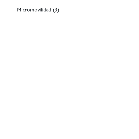
Micromovilidad
(3)
MiraTV
(15)
Misceláneos
(65)
Moda
(17)
Noticias
(8.411)
Obras
(57)
Otros
(53)
Participación Vecinal
(472)
Programas Sociales
(5)
Salud
(213)