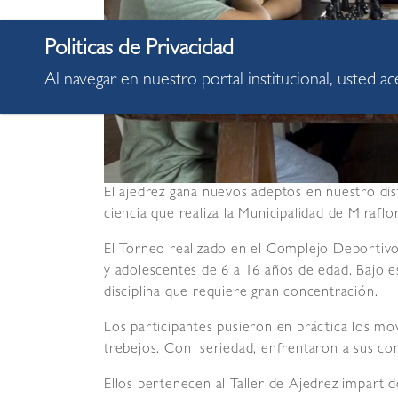
Al navegar en nuestro portal institucional, usted a
El ajedrez gana nuevos adeptos en nuestro dist
ciencia que realiza la Municipalidad de Miraflo
El Torneo realizado en el Complejo Deportiv
y adolescentes de 6 a 16 años de edad. Bajo e
disciplina que requiere gran concentración.
Los participantes pusieron en práctica los mov
trebejos. Con seriedad, enfrentaron a sus con
Ellos pertenecen al Taller de Ajedrez impartid