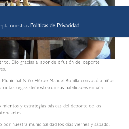
cepta nuestras
Politicas de Privacidad
.
rito. Ello gracias a labor de difusión del deporte
res.
o Municipal Niño Héroe Manuel Bonilla convocó a niños
strictas reglas demostraron sus habilidades en una
imientos y estrategias básicas del deporte de los
trincantes.
o por nuestra municipalidad los días viernes y sábado.