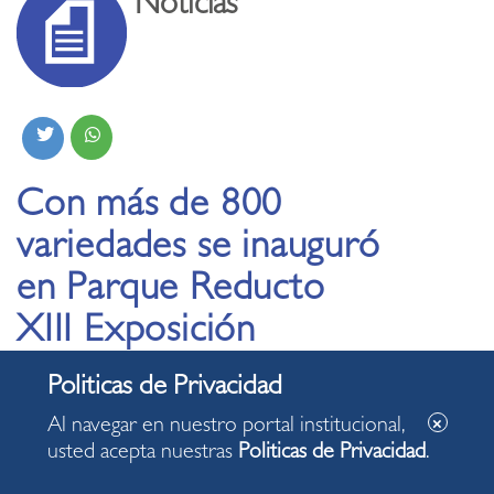
Noticias
Con más de 800
variedades se inauguró
en Parque Reducto
XIII Exposición
Internacional de
Orquídeas 2019
Al navegar en nuestro portal institucional,
usted acepta nuestras
Politicas de Privacidad
.
17.10.2019