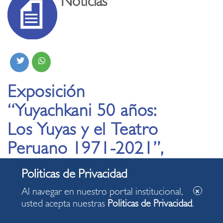
Noticias
Exposición
“Yuyachkani 50 años:
Los Yuyas y el Teatro
Peruano 1971-2021”,
ganó Premio Luces a la
Mejor Exposición
Al navegar en nuestro portal institucional,
usted acepta nuestras
Politicas de Privacidad
.
14.03.2022