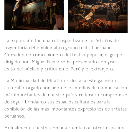
La exposición fue una retrospectiva de los 50 años de
trayectoria del emblemático grupo teatral peruano.
Considerado como pionero del teatro popular, el grupo
dirigido por Miguel Rubio se ha presentado con gran
éxito del público y crítica en el Perú y el extranjero.
La Municipalidad de Miraflores destaca este galardón
cultural otorgado por uno de los medios de comunicación
más importantes de nuestro país y reitera su compromiso
de seguir brindando sus espacios culturales para la
exhibición de las más importantes expresiones de artistas
peruanos.
Actualmente nuestra comuna cuenta con otros espacios