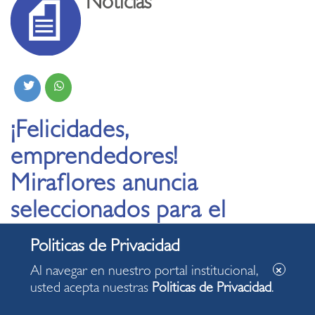
Noticias
¡Felicidades,
emprendedores!
Miraflores anuncia
seleccionados para el
ciclo gratuito de
preincubación de
Al navegar en nuestro portal institucional,
startups
usted acepta nuestras
Politicas de Privacidad
.