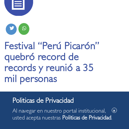
Festival “Perú Picarón”
quebró record de
records y reunió a 35
mil personas
03.05.2022
Organizadores agradecieron apoyo del alcalde
Al navegar en nuestro portal institucional,
miraflorino Luis Molina.
usted acepta nuestras
Politicas de Privacidad
.