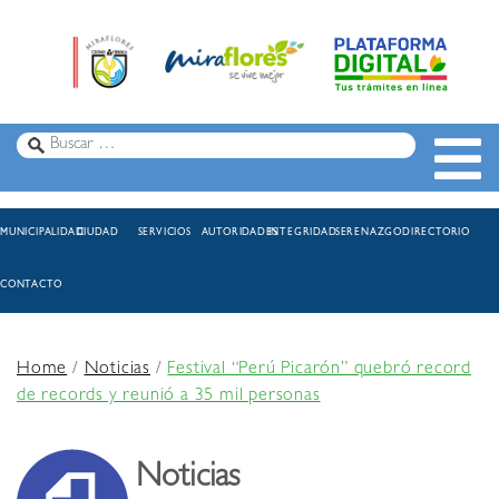
MUNICIPALIDAD
CIUDAD
SERVICIOS
AUTORIDADES
INTEGRIDAD
SERENAZGO
DIRECTORIO
CONTACTO
Home
/
Noticias
/
Festival “Perú Picarón” quebró record
de records y reunió a 35 mil personas
Noticias