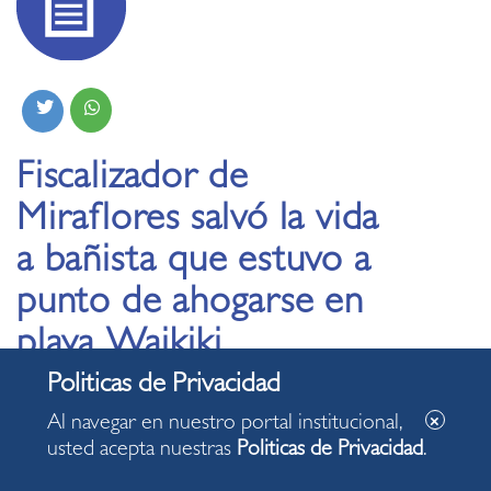
Fiscalizador de
Miraflores salvó la vida
a bañista que estuvo a
punto de ahogarse en
playa Waikiki
15.01.2024
Al navegar en nuestro portal institucional,
usted acepta nuestras
Politicas de Privacidad
.
Trabajador municipal que realizaba su recorrido