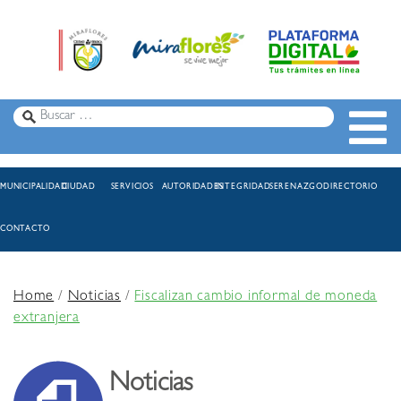
MUNICIPALIDAD
CIUDAD
SERVICIOS
AUTORIDADES
INTEGRIDAD
SERENAZGO
DIRECTORIO
CONTACTO
Home
/
Noticias
/
Fiscalizan cambio informal de moneda
extranjera
Noticias