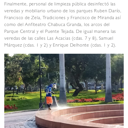
Finalmente, personal de limpieza pública desinfectó las
veredas y mobiliario urbano de los parques Ruben Darío,
Francisco de Zela, Tradiciones y Francisco de Miranda así
como del Anfiteatro Chabuca Granda, los arcos del
Parque Central y el Puente Tejada. De igual manera las
veredas de las calles Las Acacias (cdas. 7 y 8), Samuel
Márquez (cdas. 1 y 2) y Enrique Delhonte (cdas. 1 y 2).