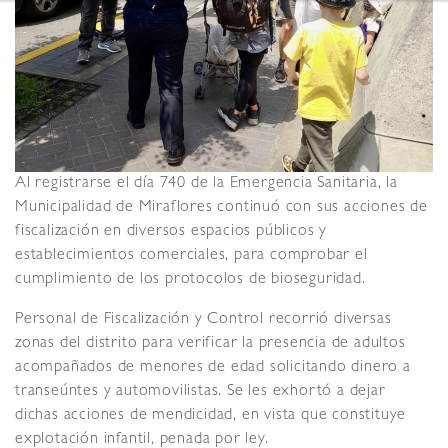
Al registrarse el día 740 de la Emergencia Sanitaria, la
Municipalidad de Miraflores continuó con sus acciones de
fiscalización en diversos espacios públicos y
establecimientos comerciales, para comprobar el
cumplimiento de los protocolos de bioseguridad.
Personal de Fiscalización y Control recorrió diversas
zonas del distrito para verificar la presencia de adultos
acompañados de menores de edad solicitando dinero a
transeúntes y automovilistas. Se les exhortó a dejar
dichas acciones de mendicidad, en vista que constituye
explotación infantil, penada por ley.