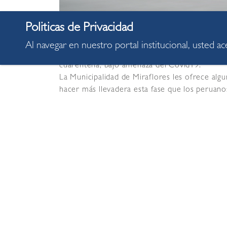
00:00
Al navegar en nuestro portal institucional, usted a
Los hábitos, rutinas y todo en nuestra vida ha
cuarentena, bajo amenaza del Covid19.
La Municipalidad de Miraflores les ofrece algu
hacer más llevadera esta fase que los peruanos