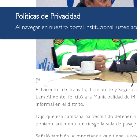
Al navegar en nuestro portal institucional, usted a
El Director de Tránsito, Transporte y Segurida
Lam Almonte, felicitó a la Municipalidad de Mi
informal en el distrito.
Dijo que esa campaña ha permitido detener a
ponían diariamente en riesgo la vida de pasaje
Señaló también la importancia que tiene la re