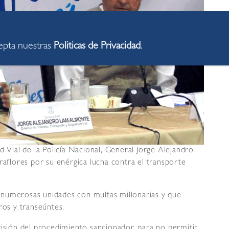
cepta nuestras
Politicas de Privacidad
.
d Vial de la Policía Nacional, General Jorge Alejandro
raflores por su enérgica lucha contra el transporte
 numerosas unidades con multas millonarias y que
ros y transeúntes.
visión del procedimiento sancionador, para no permitir