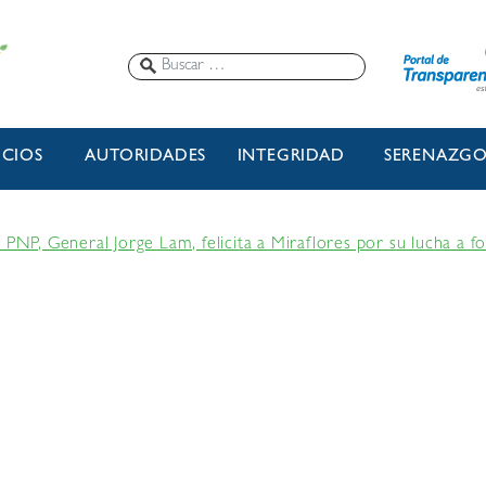
ICIOS
AUTORIDADES
INTEGRIDAD
SERENAZG
 PNP, General Jorge Lam, felicita a Miraflores por su lucha a 