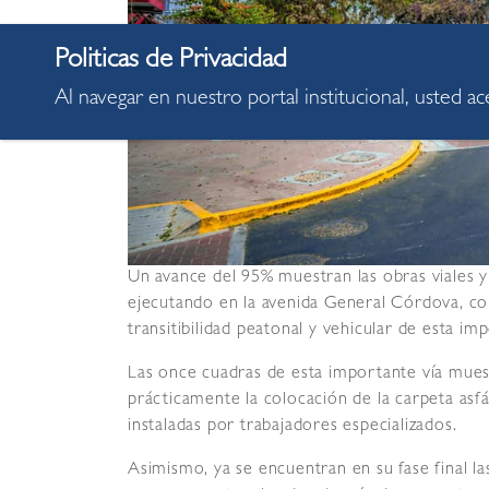
Al navegar en nuestro portal institucional, usted a
Un avance del 95% muestran las obras viales y
ejecutando en la avenida General Córdova, con
transitibilidad peatonal y vehicular de esta imp
Las once cuadras de esta importante vía mue
prácticamente la colocación de la carpeta asfá
instaladas por trabajadores especializados.
Asimismo, ya se encuentran en su fase final l