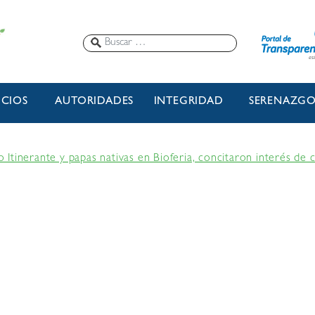
ICIOS
AUTORIDADES
INTEGRIDAD
SERENAZG
Itinerante y papas nativas en Bioferia, concitaron interés de