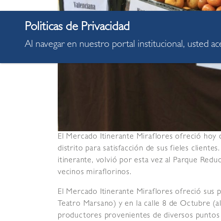
Al navegar en nuestro portal institucional, usted a
El Mercado Itinerante Miraflores ofreció hoy 
distrito para satisfacción de sus fieles clientes
itinerante, volvió por esta vez al Parque Redu
vecinos miraflorinos.
El Mercado Itinerante Miraflores ofreció sus 
Teatro Marsano) y en la calle 8 de Octubre (al
productores provenientes de diversos puntos