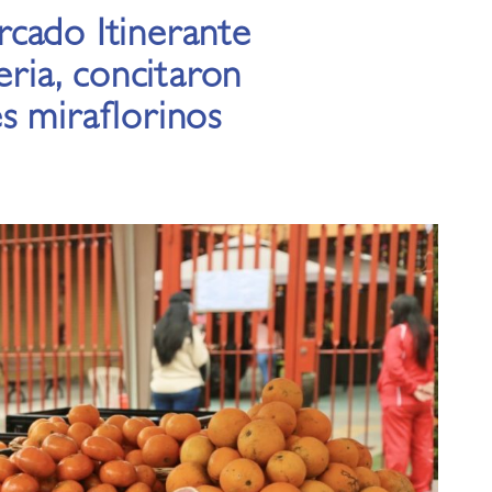
cado Itinerante
eria, concitaron
s miraflorinos