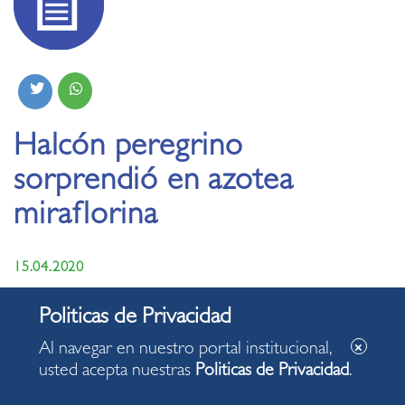
Halcón peregrino
sorprendió en azotea
miraflorina
15.04.2020
•​
Impresionante ave aparece de vez en cuando por la
emblemática avenida Larco, aprovechando la quietud y el
Al navegar en nuestro portal institucional,
silencio provocado por la cuarentena.
usted acepta nuestras
Politicas de Privacidad
.