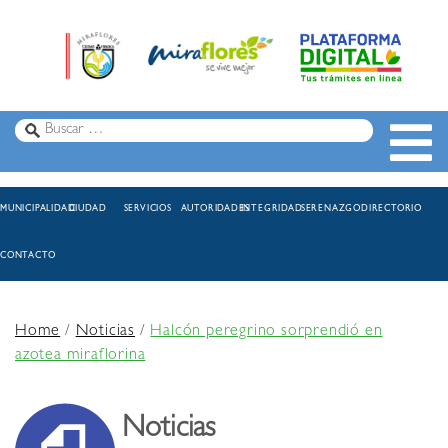
MUNICIPALIDAD
CIUDAD
SERVICIOS
AUTORIDADES
INTEGRIDAD
SERENAZGO
DIRECTORIO
CONTACTO
Home
/
Noticias
/
Halcón peregrino sorprendió en
azotea miraflorina
Noticias