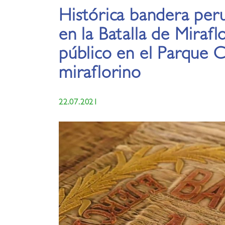
Histórica bandera per
en la Batalla de Mirafl
público en el Parque C
miraflorino
22.07.2021