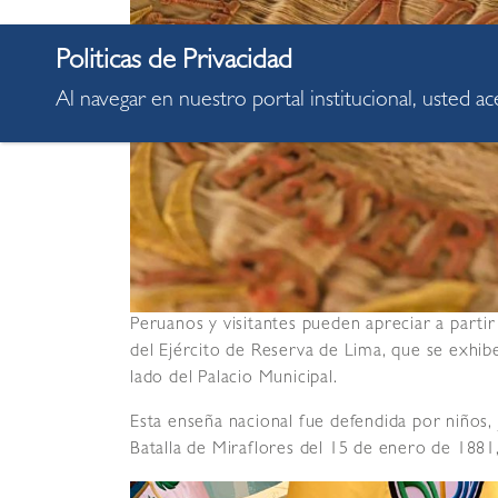
Al navegar en nuestro portal institucional, usted a
Peruanos y visitantes pueden apreciar a partir
del Ejército de Reserva de Lima, que se exhib
lado del Palacio Municipal.
Esta enseña nacional fue defendida por niños, 
Batalla de Miraflores del 15 de enero de 1881, 