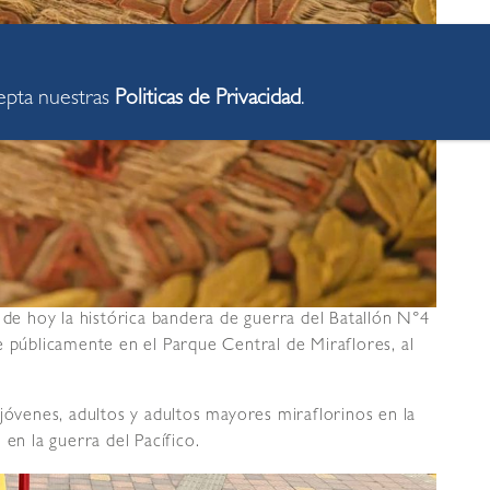
cepta nuestras
Politicas de Privacidad
.
 de hoy la histórica bandera de guerra del Batallón N°4
e públicamente en el Parque Central de Miraflores, al
jóvenes, adultos y adultos mayores miraflorinos en la
en la guerra del Pacífico.