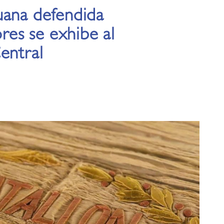
uana defendida
ores se exhibe al
entral