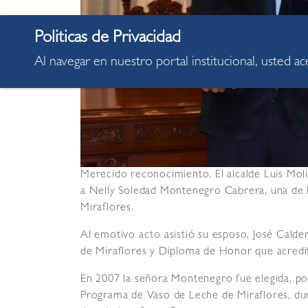
Al navegar en nuestro portal institucional, usted a
Merecido reconocimiento. El alcalde Luis Mol
a Nelly Soledad Montenegro Cabrera, una de l
Miraflores.
Al emotivo acto asistió su esposo, José Calde
de Miraflores y Diploma de Honor que acredit
En 2007 la señora Montenegro fue elegida, por
Programa de Vaso de Leche de Miraflores, du