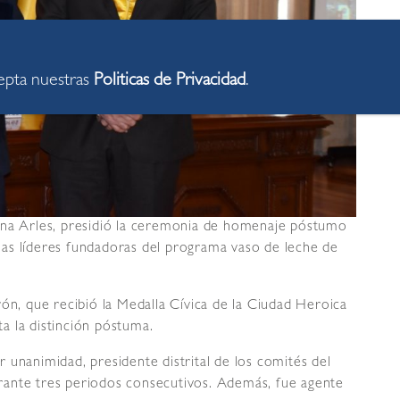
cepta nuestras
Politicas de Privacidad
.
ina Arles, presidió la ceremonia de homenaje póstumo
as líderes fundadoras del programa vaso de leche de
rón, que recibió la Medalla Cívica de la Ciudad Heroica
a la distinción póstuma.
 unanimidad, presidente distrital de los comités del
rante tres periodos consecutivos. Además, fue agente